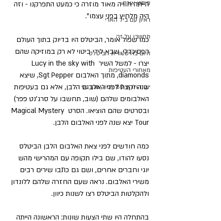
פוסט אורח
הייתה חוויה מאוד מוזרה כי כמעט התפרקנו - וזה 
היה מלחיץ בפני עצמו".
ראיון עם ביל הארי
תחשבו על זה
כמו שפול אומר, הביטלס היו בדיוק בתוך העולם 
הפסיכדלי, שבא לידי ביטוי לא רק במוזיקה שהם 
היום בהיסטורית הביטלס
יצרו - למשל השיר Lucy in the sky with 
מאחורי העטיפות
diamonds, מתוך האלבום Sgt Pepper, שיצא 
שנה וקצת לפני האלבום הלבן, אלא גם בעטיפות 
יום הולדת 80 לפול מקרטני
האלבומים שלהם (שוב, תחשבו על סרג'נט פפר) 
ובסרטים שהם הוציאו. הסרט Magical Mystery 
Tour יצא שנה לפני האלבום הלבן.
כמה חודשים לפני צאת האלבום הלבן הביטלס 
נסעו להודו, שם בילו תקופה עם המהרישי מהש 
יוגי וחברים אחרים, ושם גם כתבו שירים רבים 
משירי האלבום. נראה שעם החזרה שלהם ללונדון 
ולהקלטות הביטלס רצו לשנות כיוון.
בהתחלה היו שתי הצעות שונות: הראשונה הייתה 