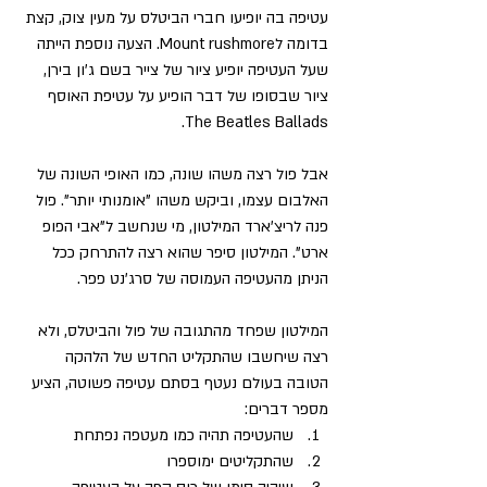
עטיפה בה יופיעו חברי הביטלס על מעין צוק, קצת 
בדומה לMount rushmore. הצעה נוספת הייתה 
שעל העטיפה יופיע ציור של צייר בשם ג'ון בירן, 
ציור שבסופו של דבר הופיע על עטיפת האוסף 
The Beatles Ballads.
אבל פול רצה משהו שונה, כמו האופי השונה של 
האלבום עצמו, וביקש משהו "אומנותי יותר". פול 
פנה לריצ'ארד המילטון, מי שנחשב ל"אבי הפופ 
ארט". המילטון סיפר שהוא רצה להתרחק ככל 
הניתן מהעטיפה העמוסה של סרג'נט פפר.
המילטון שפחד מהתגובה של פול והביטלס, ולא 
רצה שיחשבו שהתקליט החדש של הלהקה 
הטובה בעולם נעטף בסתם עטיפה פשוטה, הציע 
מספר דברים:
שהעטיפה תהיה כמו מעטפה נפתחת
שהתקליטים ימוספרו