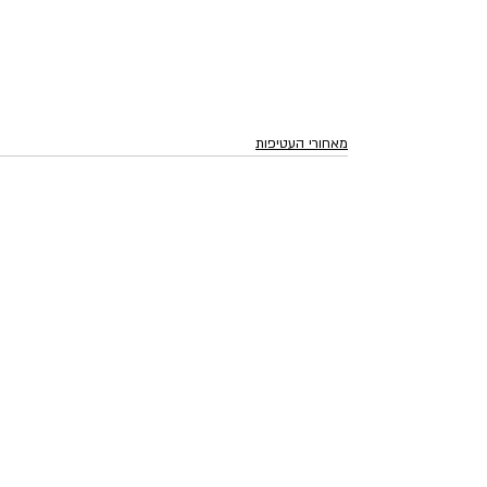
מאחורי העטיפות
פוסטים אחרונים
הצג הכול