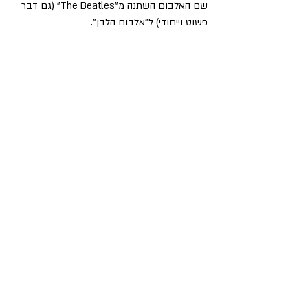
שם האלבום השתנה מ"The Beatles" (גם דבר 
פשוט וייחודי) ל"אלבום הלבן".