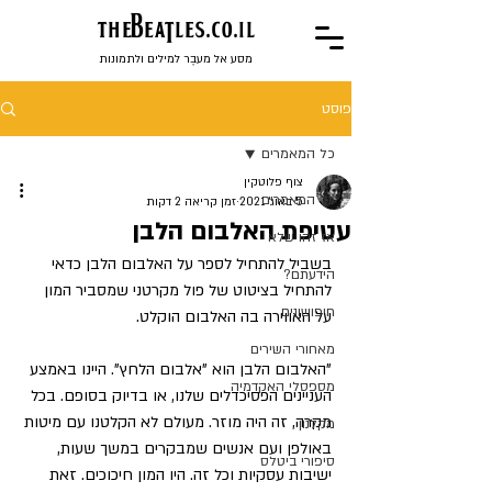
the
BeaTles.co.il
מסע אל מעבֶר למילים ולתמונות
פוסט
כל המאמרים
צוף פלוטקין
כל המאמרים
5 באוג׳ 2021
זמן קריאה 2 דקות
עטיפת האלבום הלבן
אז זהו שלא
בשביל להתחיל לספר על האלבום הלבן כדאי 
הידעתם?
להתחיל בציטוט של פול מקרטני שמסביר המון 
חיפושונים
על האווירה בה האלבום הוקלט.
מאחורי השירים
"האלבום הלבן הוא "אלבום הלחץ". היינו באמצע 
מספסלי האקדמיה
העניינים הפסיכדלים שלנו, או בדיוק בסופם. בכל 
מקרה, זה היה מוזר. מעולם לא הקלטנו עם מיטות 
מקלנון
באולפן ועם אנשים שמבקרים במשך שעות, 
סיפורי ביטלס
ישיבות עסקיות וכל זה. היו המון חיכוכים. זאת 