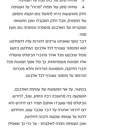
שיהיה סימן של כוס קפה על העטיפה
שיהיה סימן של תפוח "מרוח" על העטיפה
חלק מההצעות נדחו (למשל כוס הקפה והסימן 
של התפוח), אבל חלק התקבלו ואכן ההוצאה 
המקורית של האלבום מוספרה ונפתחה כמו מעין 
ספר.
דבר נוסף שאנחנו צריכים להודות עליו להמילטון 
הוא הפוסטר שצורף לכל אלבום: המילטון ביקש 
מפול שיבקש מכל אחד מחברי הביטלס שישלח 
אליו תמונות משפחתיות. כך פול אסף תמונות מכל 
חברי הלהקה, והתמונות הנדירות והלא מוכרות 
הודפסו על פוסטר שצורף לכל אלבום.
בקיצור, על אף הפשטות של עטיפת האלבום, 
הושקעה בה מחשבה רבה וניסיון, שוב, לחדש. 
הביטלס (ומי שעבדו איתם) תמיד רצו לחדש ולא 
רצו לחזור אחורה על דבר שכבר עשו, והחליטו 
ללכת על עטיפה שקטה ולבנה לחלוטין.
ואכן העטיפה הפכה לאיקונית - עד כדי כך שאפילו 