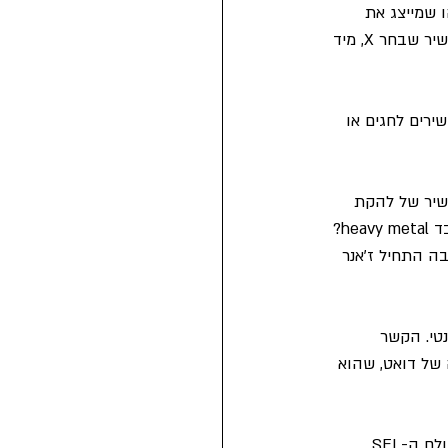
 שמייצג את 
התלמידים שבחרו אותם, וגם אפשרו לתלמידים לגבש זהות קבוצתית, למרות שלא נפגשו: "זה שיר שבחר X, מיד 
ירים לחגים או 
שיר של להקת 
heavy metal שבחר אחד התלמידים. זה אפשר לנו לשאול את השאלה - מדוע קוראים לרוק כבד heavy metal? 
ה התחיל ז'אנר 
טי. הקשר 
 של דואט, שהוא 
לאחר ההתנסות הזו, אני סבורה שהשירים והשיתופים בעקבותיהם אפשרו לשלב מיומנויות מעולם ה-SEL 