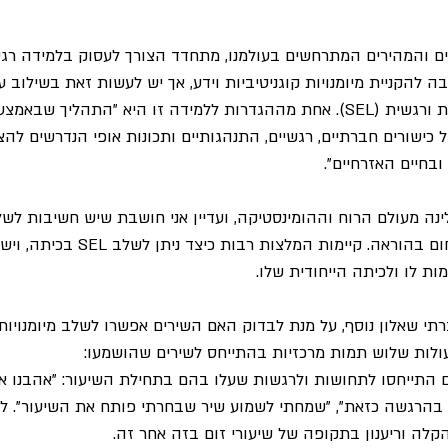
ים והמהירים המתרחשים בעולמנו, מתחדד הצורך לעסוק בלמידה רג
 להקניית מיומנויות קוגניטיביות וידע, אך יש לעשות זאת בשילוב עם
העוסקות בלמידה חברתית ורגשית (SEL). אחת מההגדרות ללמידה זו היא "התהליך 
 כישורים חברתיים, רגשיים, התנהגותיים ותכונות אופי הנדרשים לה
בחיים האזרחיים".
לינה מעולם הרוח וההומינסטיקה, ועדיין אני חושבת שיש חשיבות לשלב
רגשיות-חברתיות בכל תחום בהוראה. קיימות
ות לו ולכיתה הייחודית שלו.
ולות שלוש תמות מרכזיות בהתייחס לשירים שהושמעו:
 התייחסו לתחושות ולרגשות שעלו בהם בתחילת השיעור: "אהבנו את
 בהרגשה כזאת", "שמחתי לשמוע שיר שבחרתי פותח את השיעור". לת
לה וריענון בתקופה של שיעורי זום בזה אחר זה.