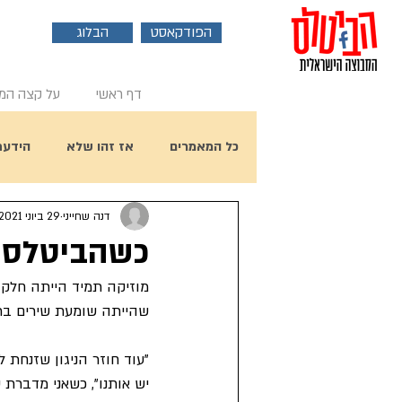
הפודקאסט
הבלוג
דף ראשי
על קצה המ
כל המאמרים
אז זהו שלא
הידעת
דנה שחייני
29 ביוני 2021
פוסט אורח
ראיון עם ביל הארי
כשהביטלס נ
מוזיקה תמיד הייתה חלק ח
יום הולדת 80 לפול מקרטני
שהייתה שומעת שירים בר
"עוד חוזר הניגון שזנחת ל
יש אותנו", כשאני מדברת