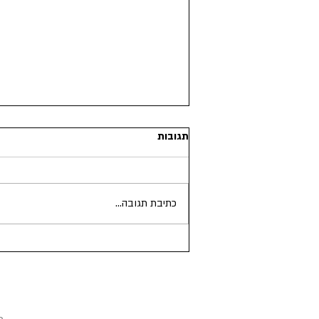
תגובות
כתיבת תגובה...
17.11.1980 - האלבום פנטזיה
כפולה של ג'ון ויוקו יוצא