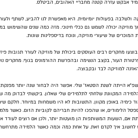
מיד אבקש עזרה קטנה מחבריי האהובים, הביטלס.
קה ולשלבה בפעולות יומיומית. היא מאפשרת לנו להביע, לשתף ולעורר
ך מוזיקה יכולה לשמש גם ככלי חינוכי. מזה כמה שנים שהשימוש במו
מוכרים של שיעורי מוזיקה, ונוכח בדיספלינות שונות.
וצעו מחקרים רבים העוסקים ביכולת של מוזיקה לעורר תגובות פיזיו
רטורת העור, בקצב הנשימה ובהפרשת ההורמונים בגוף. מחקרים נוס
זנה למוזיקה לבד ובקבוצה.
תשפ"א הייתה לשנת הסטאז' שלי. אפשר היה לבחור שנה יותר מפנקת מז
מידה המקוונת שלחתי לתלמידים שלי שאלון. ביקשתי לבדוק מה ש
ד כימיה באופן מקוון. התשובות לא היו משמחות במיוחד. חלקם שית
פסל הלימודים, או שהפכו להיות חבריהם לקוביות הזום. כאשר מלמד
יתת אם, השעות המשותפות הן מועטות יותר, ולכן אם רוצים לעודד אי
ש לחשוב איך לקדם זאת. על אחת כמה וכמה כאשר הלמידה מתרחשת ב