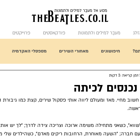
מסע אל מעבֶר למילים ולתמונות
the
BeaTles.co.il
זלג
מעבֶר למילים ולתמונות
פודקאסטים
פרוייקטים
ם?
חיפושונים
מאחורי השירים
מספסלי האקדמיה
זמן קריאה 3 דקות
תחשבו על זה
היום בהיסטורית הביטלס
מאחורי העטיפות
כנסים לכיתה
שוב מחיי. מאז ומעולם ליווה אותי פסקול שירים, קצת כמו גיבורת 
אשה.
שווא", כשאני מתחילה משימה ארוכה וצריכה צידה לדרך; "לך יש אותי, 
 עם חברה; "השעה מאוחרת, הרחובות ריקים מאדם", כשהילדים שלי מ