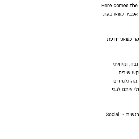
וד שבוע עבר, אנחנו עדיין בבית ואין אופק לשינוי. ואז, בראשי שמעתי את ג'ורג' הריסון לוחש: Here comes the 
ם אעביר כשארבעת 
ר כשאני יודעת 
ה, וקיוויתי 
קש שירים 
 מהתלמידים 
י איתם לגבי 
ראיתי שהשיח אודות השירים יכול לזמן מהדלת האחורית שילוב של מיומנויות למידה חברתית רגשית - Social 