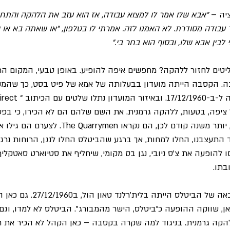
יה –
 "אבא שלו אמר לו למצוא עבודה, אז הוא עזב את הלהקה והתחי
 עבודה מסודרת. לא האמנו לזה. אמרתי לו בטלפון, "או שאתה בא או 
 לבין אבא שלו, ובסוף הוא בחר בי."
טים לחזור ללהקה? מחפשים איפה להופיע. באופן טבעי, המקום הר
ה. הקסבה הייתה מועדון בבעלותה של אמא של פיט בסט, כך שהמק
מבחינתם. ההופעה נקבעה ל-ב-
fr” , והקהל ציפה, בטעות, ללהקה גרמנית. את השם שלהם הם לא הכירו, כי ב
שהביטלס הופיעו במקום, יותר משנה קודם לכן, הם נקראו
 התעצבנו, החלו למחות, אך ברגע שהביטלס החלו לנגן, הרוחות נרג
סו להופעה את צ'ס ניובי, נגן בס מקומי, שיחליף את סטיוארט סאטקלי
בתו.
ההופעה המשמעותית הבאה של הביטלס 
 כאן, שווקה ההופעה כ"ביטלס, הישר מהמבורג". הביטלס לא למדו, וגם
קה גרמנית. בניגוד למה שקרה בקסבה – כאן הקהל לא הכיר את 