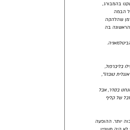
נו בהמבורג, 
על הבמה 
זמן שהלהקה 
הראשונה בה 
יטלמאניה.
ת. אפילו בליברפול, 
גלית טובה!", 
נחנו בסדר, אבל 
זבל של קליף 
ה יותר. ההופעה 
יובי לא היה מעוניין 