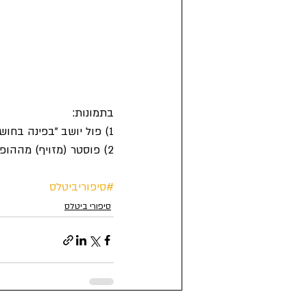
בתמונות:
1) פול יושב "בפינה בחושך" ומחכה לביטלס שיתקשרו אליו. צולם בדצמבר 1960 ע"י מייק מקרטני, אחיו של פול.
2) פוסטר (מזויף) מההופעה הראשונה של הביטלס בלית'רלנד טאון הול. מזויף אבל יפה.
#סיפוריביטלס
סיפורי ביטלס