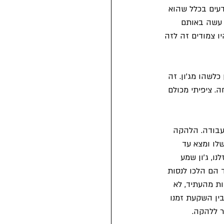
דעים בכלל שהוא 
א עשה באותם 
 צמודים זה לזה 
לשהו מג'ון. זה 
. ציפיתי מכולם 
 עבודה. הלהקה 
לו ומצא עד 
ולי לייצור סלילים אלקטרומגנטים בשם Massey and Coggins. למזלנו, ג'ון שמע 
רג' וביחד הם הלכו לנסות 
ות מהעתיד, לא 
ין השקעת זמנו 
ר ללהקה.