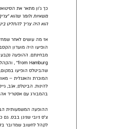
כך ג'ון מתאר את הסיטואצ
משאיות ולומר שהוא "צריך
הוא היה צריך להחליט ביני
אז מה עושים לאחר שמחלי
הופיעו היה מועדון הקסב
om Hamburg
המוכרת והאנגלית – מאוד
להינות. הביטלס, אגב, גיי
בהמבורג עם אסטריד אהו
צ'ס ניובי שניגן בבס. גם
לקהל לחשוב שמדובר בלה