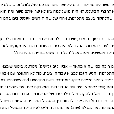
ר קשר עם אף אחד. הוא לא יוצר קשר גם עם פול, ג'ורג' ופיט שלא יו
א לחברי הביטלס, לא היה מושג למה ג'ון לא יצר איתם קשר ומה הו
 שהלהקה בעצם מתפרקת, אחרי שלושה חודשים אינטנסיבים בהם היו
מבורג בסוף נובמבר, יושב כבר לפחות שבועיים בבית ומחכה לסימן כ
"אחרי המבורג המצב לא היה טוב במיוחד. כולם היו זקוקים למנוחה
 איך ממשיכים מפה, אבל 'הכל היה שקט בחזית המערבית'."
חיכה כפי שהוא מתאר – אביו, ג'ים (ג'יימס) מקרטני, ביקש שימצא
תפרקה והגיע הזמן למצוא עבודה יציבה. פול לא התווכח עם אבא ש
מהרה עבודה במפעל ליברפ
שפול מצא עבודה חדשה והתעשת לאחר 5 ימים של התבודדות. הוא לקח איתו את ג'ו
 הישר ואל הלהקה. פול, כילד טוב של אבא וכנער עם חרדות מסויימ
רגע בו פול היה צריך לבחור בין המסלול הפרופר ההגיוני בחיים לב
פרקה, אך למזלנו (שוב) עד מהרה מחליט לעזוב את המפעל ולחזו