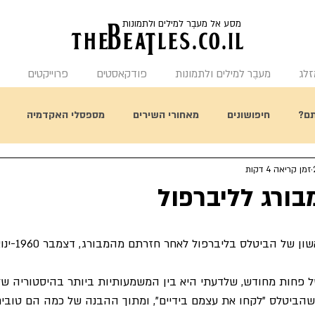
מסע אל מעבֶר למילים ולתמונות
the
BeaTles.co.il
זלג
מעבֶר למילים ולתמונות
פודקאסטים
פרוייקטים
ם?
חיפושונים
מאחורי השירים
מספסלי האקדמיה
זמן קריאה 4 דקות
תחשבו על זה
היום בהיסטורית הביטלס
מאחורי העטיפות
ורג לליברפול
 הביטלס בליברפול לאחר חזרתם מהמבורג, דצמבר 1960-ינואר 1961.
 פחות מחודש, שלדעתי היא בין המשמעותיות ביותר בהיסטוריה של
ביטלס "לקחו את עצמם בידיים", ומתוך ההבנה של כמה הם טובים,