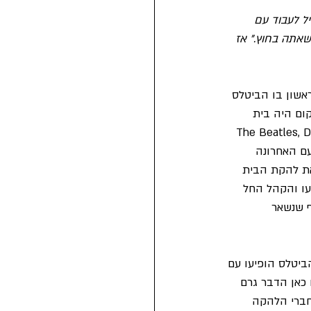
ל לעבוד עם 
שאתה בחוץ." אז 
אשון בו הביטלס 
ום היה בית 
17/12/1960. ובאיזור המועדון נתלו שלטים עם הכיתוב “The Beatles, Direct 
פעם האחרונה 
 The Quarrymen. לצערם הם גילו את להקת הבית 
עו והקהל החל 
ף שנשאר 
הייתה בלית'רלנד טאון הול, ב27/12/1960. גם כאן הביטלס הופיעו עם 
 כאן הדבר גרם 
חברי הלהקה 