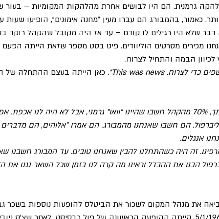
קה גרמנית. הם היו לבושים אחרת מהלהקות המקומיות – בעור שק
ותר. כאמור, בהמבורג הם עברו מעין "מחנה אימונים", הופיעו שעות 
דבר שלא היו רגילים לו קודם – עד אז היה מקובל שהקהל רוקד ב
חנו מכירים מסרטים הוליוודים. פיט בסט מספר שזאת הייתה הפעם 
לכיוון הבמה והתחיל לצרוח. 
צרוח. This was news".
 כאן הייתה בעצם ההתחלה של הב
"פתאום היינו "וואו". לידיעתך, 70% מהקהל חשבו שהיינו "וואו" גרמני, אבל לא היה לנו אכפ
יברפול. הם חשבו שאנחנו מהמבורג. הם אמרו "אלוהים, הם מדברים אנ
נחנו אנגלים.
פינו. זה היה כשהתחלנו להבין שאנחנו טובים. עד המבורג חשבנו שא
רפול הבנו את ההבדל וראינו מה קרה לנו בזמן שכל השאר נגנו את ה
ה את מנהל המקום לשכור את הביטלס להופעות נוספות בשכר גבו
הבאה שלהם במקום, ב5/1/1961, הייתה ההופעה הראשונה של פול כבסיסט, לאחר שצ'ס נ