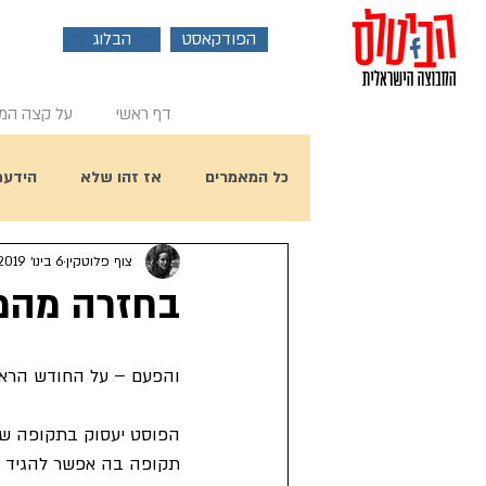
הפודקאסט
הבלוג
דף ראשי
על קצה המ
כל המאמרים
אז זהו שלא
הידעת
צוף פלוטקין
6 בינו׳ 2019
פוסט אורח
ראיון עם ביל הארי
בחזרה מהמב
יום הולדת 80 לפול מקרטני
והפעם – על החודש הראשון של
הפוסט יעסוק בתקופה של
תקופה בה אפשר להגיד שה