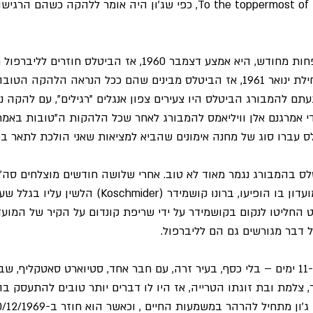
ולהגיע To the toppermost of the poppermost, כפי שג'ון היה אומר ללהקה כש
התקופה המדוברת, של פחות מחודש, היא אמצע דצמבר 1960, אז הביטלס 
הזנב בין הרגליים, ועד תחילת ינואר 1961, אז הביטלס מבינים שהם ככל הנראה הל
תם להמבורג הביטלס היו צעירים צפון אנגלים "רגילים", עם להקה 
די אמרגנם אלן וויליאמס להמבורג לאחר שכל הלהקות ה"טובות באמת
ס עברו סוג של מחנה אימונים שהביא למציאות שאני הולכת לתאר בפנ
ס בהמבורג נגמר מאוד לא טוב. אחרי שלושה חודשים מוצלחים סה"כ ג
בגלל היותו קטין. בעל המועדון בו הופיעו, ברונו קושמידר (er
ט החליטו לנקום בקושמידר על ידי שריפת קונדום על הקיר של המועדו
 דבר מגורשים גם הם לליברפול.
ג'ון נשאר בהמבורג עוד כ-11 ימים – בלי כסף, בעיר זרה, עם חבר אחד, סטיוארט סאטקלי
 צלמת ובת זוגתו הטרייה, אז היו לו דברים יותר טובים להתעסק ב