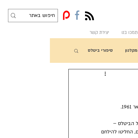
f
תִמכו בנו
יצירת קשר
מקלנון
סיפורי ביטלס
 הביטלס – 
 החליטו להילחם 