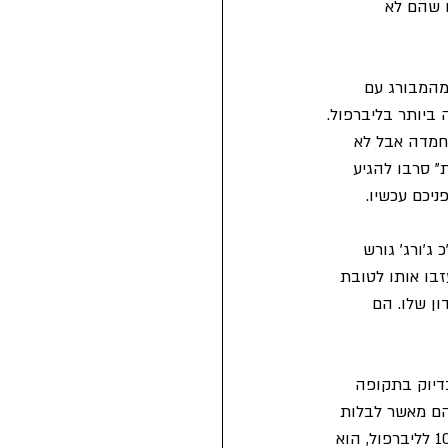
הם הרגישו שהם לא 
חוזרים לליברפול מהמבורג עם 
הקה הטובה ביותר בליברפול. 
נחמדה אבל לא 
" סרבו להגיע 
יכם עכשיו.
'ורג' גורש 
Koschmid) הלשין עליו בגלל שעזבו אותו לטובת 
ן שלו. הם 
ף, שבדיוק בתקופה 
הם מאשר לבלות 
עם ג'ון המסכן. בזמן הזה ג'ון מתחיל להרהר במשמעות החיים , וכאשר הוא חוזר ב-10/12/1969 לליברפול, הוא 